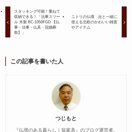
スタッキング可能！重ねて
収納できる！「法事スツー
ニトリの仏壇 台と一緒に
ル 木製 BC-1050FGD 【仏
使える北欧のかわいい雑貨
事・法事・仏具・冠婚葬
やアイテム
祭】」
この記事を書いた人
つじもと
『仏壇のある暮らし｜翁家具』のブログ運営者。