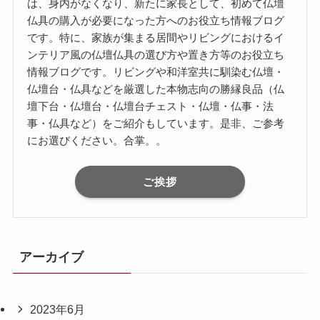
は、身内がなくなり、新たに家長として、初めて仏壇
仏具の購入が必要になった方へのお役立ち情報ブログ
です。特に、家族が集まる居間やリビングにおけるイ
ンテリア風の仏壇仏具の選び方や置き方等のお役立ち
情報ブログです。リビングや和洋室共に馴染む仏壇・
仏壇台・仏具などを厳選した本物志向の勝縁良品（仏
壇下台・仏壇台・仏壇台チェスト・仏壇・仏事・法
事・仏具など）をご紹介もしています。是非、ご参考
にお選びください。合掌。。
ご挨拶
アーカイブ
2023年6月