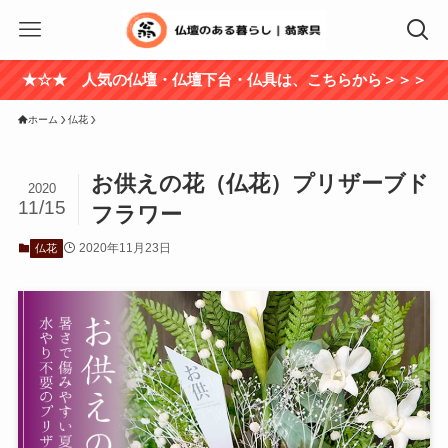
★☆★ 人気の仏壇・仏壇下台・仏具は、こちらから＞＞＞
ホーム
仏花
お供えの花（仏花）プリザーブド
2020
11/15
フラワー
2020年11月23日
仏花