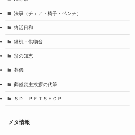
法事（チェア・椅子・ベンチ）
終活日和
経机・供物台
翁の知恵
葬儀
葬儀喪主挨拶の代筆
ＳＤ ＰＥＴＳＨＯＰ
メタ情報