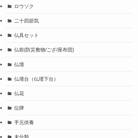
ロウソク
二十四節気
仏具セット
仏前(防災敷物/ござ/座布団)
仏壇
仏壇台（仏壇下台）
仏花
位牌
手元供養
未分類