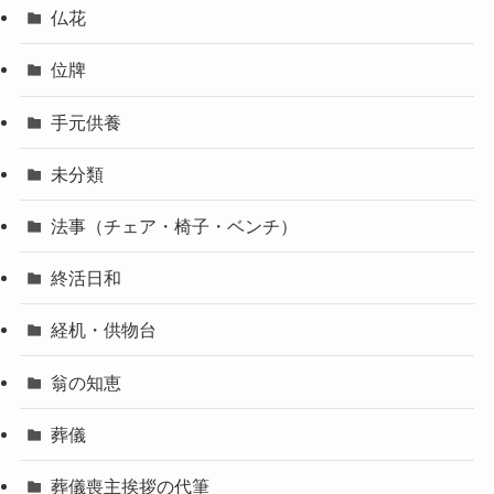
仏花
位牌
手元供養
未分類
法事（チェア・椅子・ベンチ）
終活日和
経机・供物台
翁の知恵
葬儀
葬儀喪主挨拶の代筆