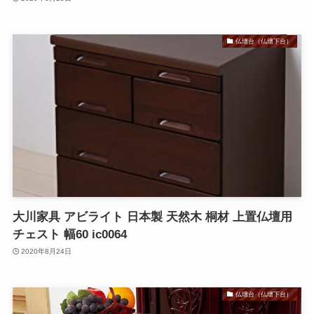
仏壇台（仏壇下台）
大川家具 アビライト 日本製 天然木 桐材 上置仏壇用
チェスト 幅60 ic0064
2020年8月24日
仏壇台（仏壇下台）