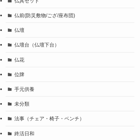
仏具セット
仏前(防災敷物/ござ/座布団)
仏壇
仏壇台（仏壇下台）
仏花
位牌
手元供養
未分類
法事（チェア・椅子・ベンチ）
終活日和