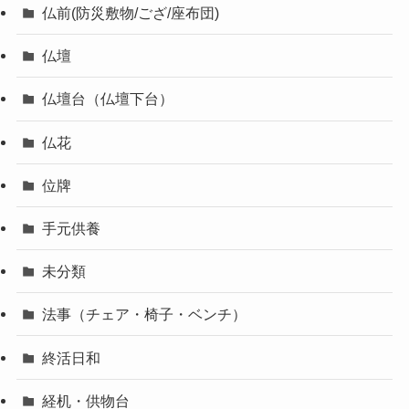
仏前(防災敷物/ござ/座布団)
仏壇
仏壇台（仏壇下台）
仏花
位牌
手元供養
未分類
法事（チェア・椅子・ベンチ）
終活日和
経机・供物台