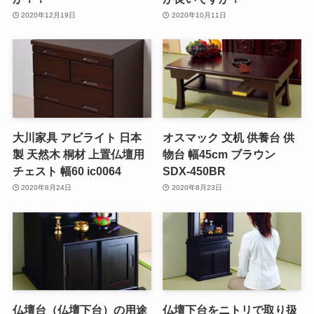
2020年12月19日
2020年10月11日
大川家具 アビライト 日本
オスマック 文机 供養台 供
製 天然木 桐材 上置仏壇用
物台 幅45cm ブラウン
チェスト 幅60 ic0064
SDX-450BR
2020年8月24日
2020年8月23日
仏壇台（仏壇下台）の用途
仏壇下台をニトリで取り扱