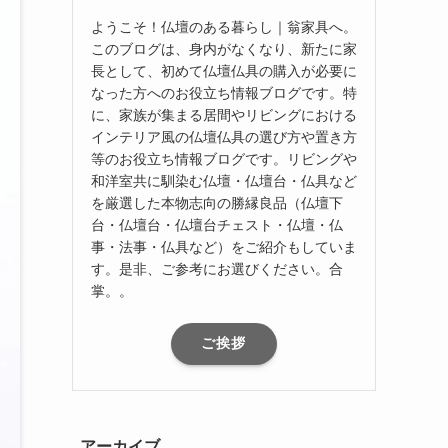
ようこそ！仏壇のある暮らし｜翁家具へ。
このブログは、身内がなくなり、新たに家
長として、初めて仏壇仏具の購入が必要に
なった方へのお役立ち情報ブログです。特
に、家族が集まる居間やリビングにおける
インテリア風の仏壇仏具の選び方や置き方
等のお役立ち情報ブログです。リビングや
和洋室共に馴染む仏壇・仏壇台・仏具など
を厳選した本物志向の勝縁良品（仏壇下
台・仏壇台・仏壇台チェスト・仏壇・仏
事・法事・仏具など）をご紹介もしていま
す。是非、ご参考にお選びください。合
掌。。
ご挨拶
アーカイブ