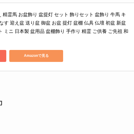
 精霊馬 お盆飾り 盆提灯 セット 飾りセット 盆飾り 牛馬 キ
なす 迎え盆 送り盆 御盆 お盆 提灯 盆棚 仏具 仏壇 初盆 新盆 
 ミニ 日本製 盆用品 盆棚飾り 手作り 精霊 ご供養 ご先祖 和
Amazonで見る
力