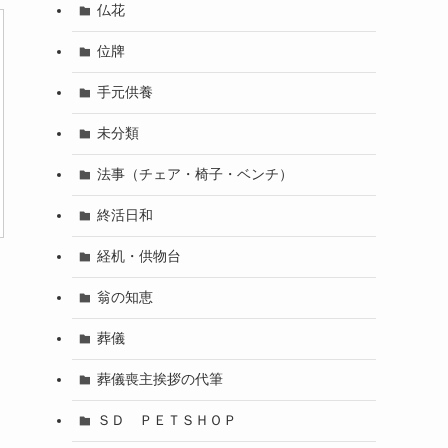
仏花
位牌
手元供養
未分類
法事（チェア・椅子・ベンチ）
終活日和
経机・供物台
翁の知恵
葬儀
葬儀喪主挨拶の代筆
ＳＤ ＰＥＴＳＨＯＰ