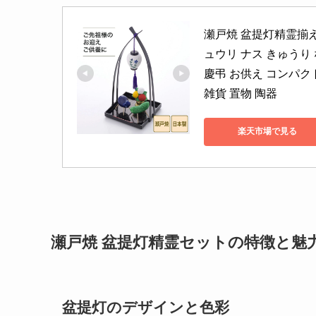
瀬戸焼 盆提灯精霊揃え
ュウリ ナス きゅうり 
慶弔 お供え コンパクト
雑貨 置物 陶器
楽天市場で見る
瀬戸焼 盆提灯精霊セットの特徴と魅
盆提灯のデザインと色彩