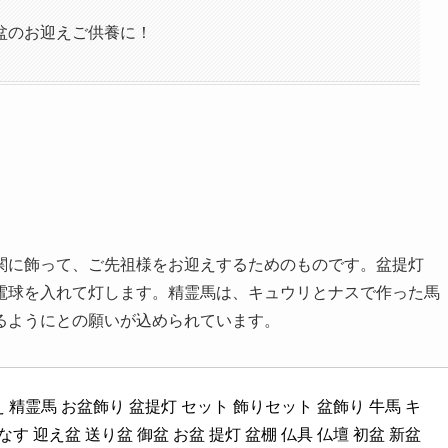
盆のお迎えご供養に！
関に飾って、ご先祖様をお迎えするためのものです。盆提灯
電球を入れて灯します。精霊馬は、キュウリとナスで作った馬
るようにとの願いが込められています。
 精霊馬 お盆飾り 盆提灯 セット 飾りセット 盆飾り 牛馬 キ
なす 迎え盆 送り盆 御盆 お盆 提灯 盆棚 仏具 仏壇 初盆 新盆 