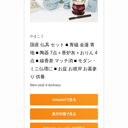
やまこう
国産 仏具 セット ■ 青磁 金蓮 青
地 ■ 陶器 7点＋香炉灰＋おりん 4
点 ■ 線香差 マッチ消 ■ モダン・
ミニ仏壇に ■ お盆 お彼岸 お墓参
り 供養
8ten-seiji-4-kinhasu
Amazonで見る
楽天市場で見る