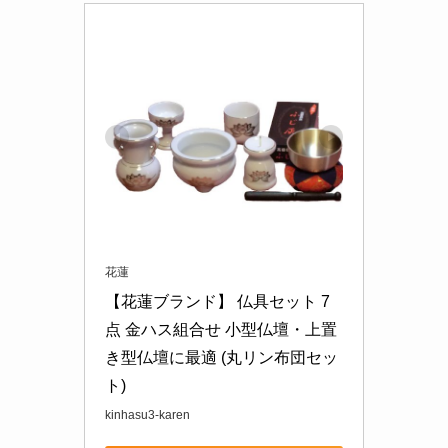
花蓮
【花蓮ブランド】 仏具セット 7
点 金ハス組合せ 小型仏壇・上置
き型仏壇に最適 (丸リン布団セッ
ト)
kinhasu3-karen