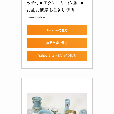
ッチ付 ■ モダン・ミニ仏壇に ■ 
お盆 お彼岸 お墓参り 供養
8ten-orin4-ruri
Amazonで見る
楽天市場で見る
Yahoo!ショッピングで見る