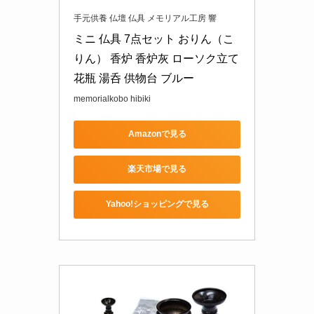
手元供養 仏壇 仏具 メモリアル工房 響
ミニ 仏具 7点セット おりん（こ
りん） 香炉 香炉灰 ローソク立て 
花瓶 湯呑 供物台 ブルー
memorialkobo hibiki
Amazonで見る
楽天市場で見る
Yahoo!ショッピングで見る