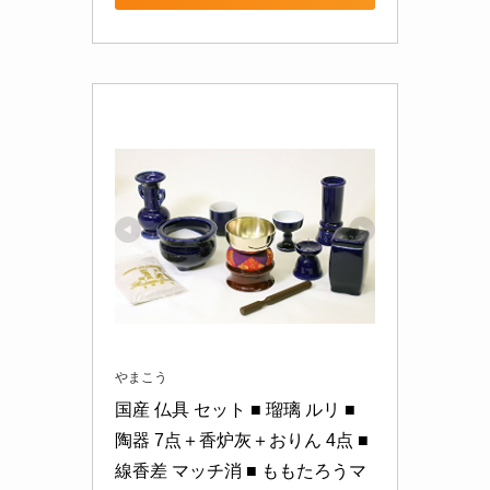
やまこう
国産 仏具 セット ■ 瑠璃 ルリ ■ 
陶器 7点＋香炉灰＋おりん 4点 ■ 
線香差 マッチ消 ■ ももたろうマ