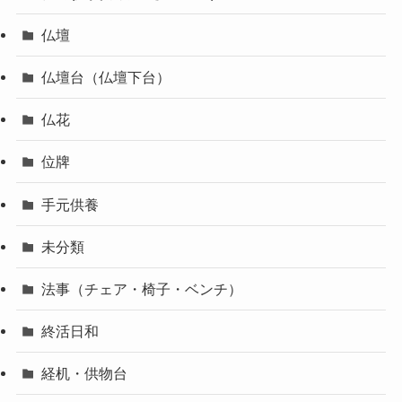
仏壇
仏壇台（仏壇下台）
仏花
位牌
手元供養
未分類
法事（チェア・椅子・ベンチ）
終活日和
経机・供物台