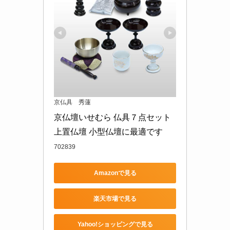
京仏具 秀蓮
京仏壇いせむら 仏具７点セット 
上置仏壇 小型仏壇に最適です
702839
Amazonで見る
楽天市場で見る
Yahoo!ショッピングで見る