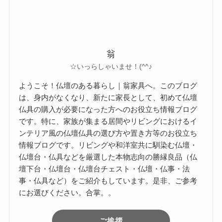
翁
☆いっらしゃいませ！(^^♪
ようこそ！仏壇のある暮らし｜翁家具へ。このブログ
は、身内がなくなり、新たに家長として、初めて仏壇
仏具の購入が必要になった方へのお役立ち情報ブログ
です。特に、家族が集まる居間やリビングにおけるイ
ンテリア風の仏壇仏具の選び方や置き方等のお役立ち
情報ブログです。リビングや和洋室共に馴染む仏壇・
仏壇台・仏具などを厳選した本物志向の勝縁良品（仏
壇下台・仏壇台・仏壇台チェスト・仏壇・仏事・法
事・仏具など）をご紹介もしています。是非、ご参考
にお選びください。合掌。。
ご挨拶