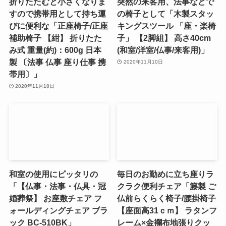
折りたたむと小さくなりま
突然の来客用、法事などで
すので携帯用として持ち運
の椅子として「木製スタッ
びに便利な「正座椅子/正座
キングスツール 「座・楽椅
補助椅子 【紺】 折りたた
子」 【2脚組】 高さ40cm
み式 重量(約)：600g 日本
(和室/洋室/仏事/来客用)」
製 〔法事 仏事 座り仕事 携
2020年11月10日
帯用〕」
2020年11月18日
和室の使用にピッタリの
毎日のお勤めに立ち座りラ
「【仏事・法事・仏具・冠
クラク便利チェア「籐製 ご
婚葬祭】 お座敷チェア フ
仏前らくらく椅子/腰掛椅子
ォールディングチェア ブラ
【座面高31ｃｍ】 ラタンフ
ック BC-510BK」
レーム×金襴布地張りクッ