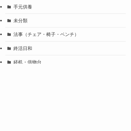
手元供養
未分類
法事（チェア・椅子・ベンチ）
終活日和
経机・供物台
翁の知恵
葬儀
葬儀喪主挨拶の代筆
ＳＤ ＰＥＴＳＨＯＰ