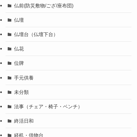
仏前(防災敷物/ござ/座布団)
仏壇
仏壇台（仏壇下台）
仏花
位牌
手元供養
未分類
法事（チェア・椅子・ベンチ）
終活日和
経机・供物台