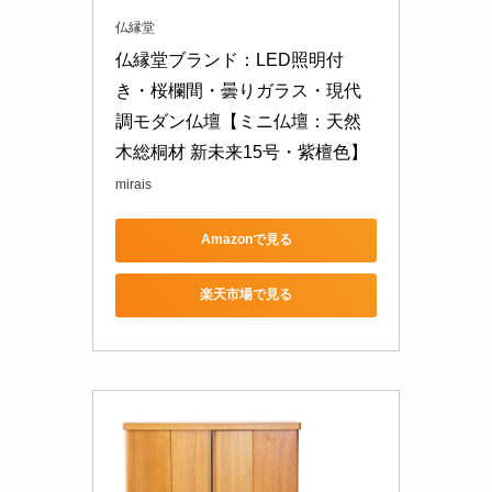
仏縁堂
仏縁堂ブランド：LED照明付
き・桜欄間・曇りガラス・現代
調モダン仏壇【ミニ仏壇：天然
木総桐材 新未来15号・紫檀色】
mirais
Amazonで見る
楽天市場で見る