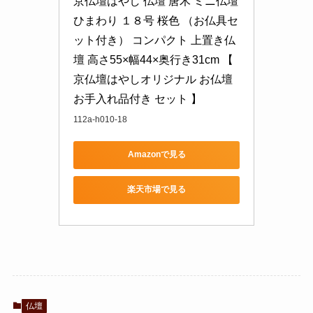
京仏壇はやし 仏壇 唐木 ミニ仏壇 
ひまわり １８号 桜色 （お仏具セ
ット付き） コンパクト 上置き仏
壇 高さ55×幅44×奥行き31cm 【 
京仏壇はやしオリジナル お仏壇 
お手入れ品付き セット 】
112a-h010-18
Amazonで見る
楽天市場で見る
仏壇