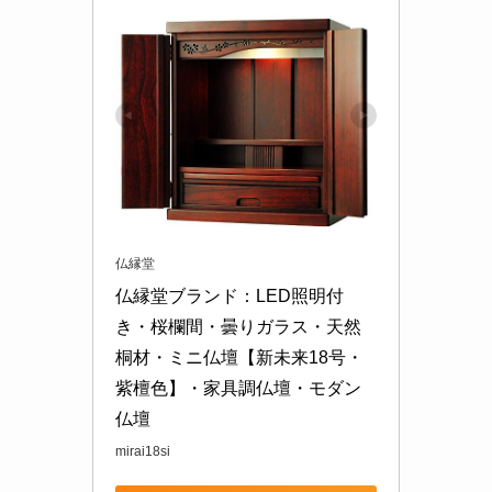
仏縁堂
仏縁堂ブランド：LED照明付
き・桜欄間・曇りガラス・天然
桐材・ミニ仏壇【新未来18号・
紫檀色】・家具調仏壇・モダン
仏壇
mirai18si