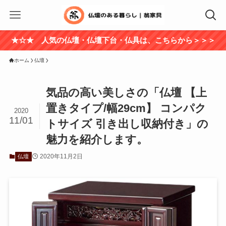
★☆★ 人気の仏壇・仏壇下台・仏具は、こちらから＞＞＞
ホーム
仏壇
気品の高い美しさの「仏壇 【上
置きタイプ/幅29cm】 コンパク
2020
11/01
トサイズ 引き出し収納付き」の
魅力を紹介します。
2020年11月2日
仏壇