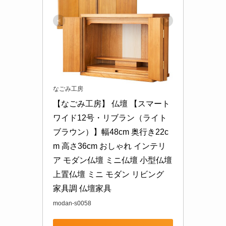
なごみ工房
【なごみ工房】 仏壇 【スマート
ワイド12号・リブラン（ライト
ブラウン）】幅48cm 奥行き22c
m 高さ36cm おしゃれ インテリ
ア モダン仏壇 ミニ仏壇 小型仏壇 
上置仏壇 ミニ モダン リビング 
家具調 仏壇家具
modan-s0058