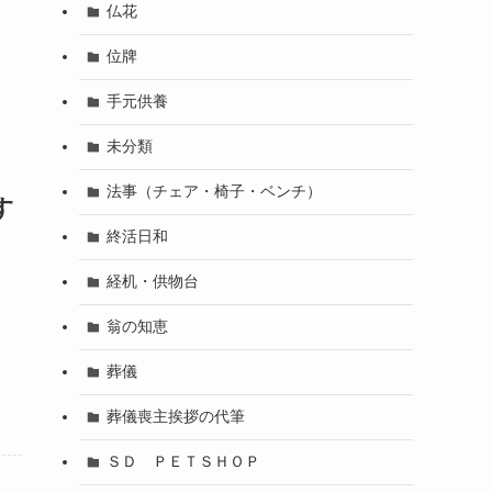
仏花
位牌
手元供養
未分類
法事（チェア・椅子・ベンチ）
す
終活日和
経机・供物台
翁の知恵
葬儀
葬儀喪主挨拶の代筆
ＳＤ ＰＥＴＳＨＯＰ