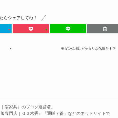
たらシェアしてね！
モダン仏壇にピッタリな仏壇台！？
し｜翁家具』のブログ運営者。
通販専門店｜ＧＧ木香』『通販７得』などのネットサイトで