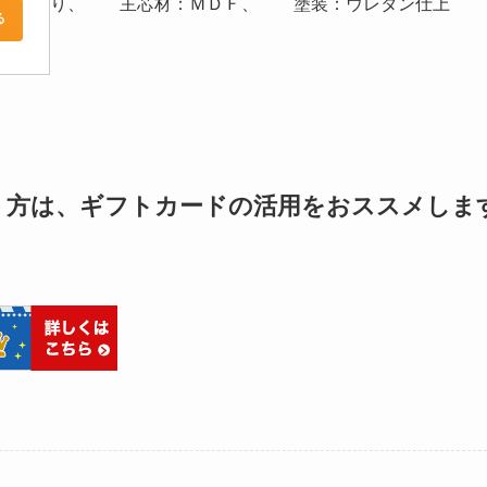
り、 主芯材：ＭＤＦ、 塗装：ウレタン仕上
る
う方は、ギフトカードの活用をおススメしま