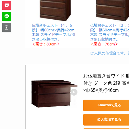
👉人気の仏壇台です
お仏壇置き台ワイド 
付き ダーク色 2段 高さ
×巾65×奥行46cm
Amazonで見る
楽天市場で見る