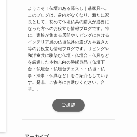
ようこそ！仏壇のある暮らし｜翁家具へ。
このブログは、身内がなくなり、新たに家
長として、初めて仏壇仏具の購入が必要に
なった方へのお役立ち情報ブログです。特
に、家族が集まる居間やリビングにおける
インテリア風の仏壇仏具の選び方や置き方
等のお役立ち情報ブログです。リビングや
和洋室共に馴染む仏壇・仏壇台・仏具など
を厳選した本物志向の勝縁良品（仏壇下
台・仏壇台・仏壇台チェスト・仏壇・仏
事・法事・仏具など）をご紹介もしていま
す。是非、ご参考にお選びください。合
掌。。
ご挨拶
アーカイブ