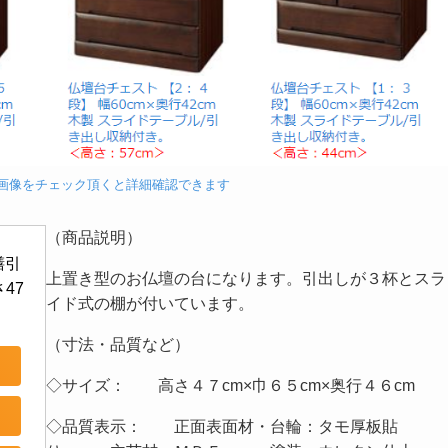
。画像をチェック頂くと詳細確認できます
（商品説明）
膳引
上置き型のお仏壇の台になります。引出しが３杯とスラ
47
イド式の棚が付いています。
（寸法・品質など）
◇サイズ： 高さ４７cm×巾６５cm×奥行４６cm
◇品質表示： 正面表面材・台輪：タモ厚板貼