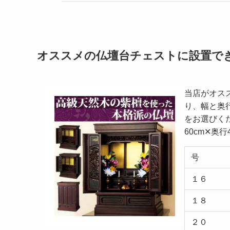
オススメの仏壇台チェストに設置で
当店がオス
り、幅と奥
をお選びく
60cm✕奥
号
１６
１８
２０