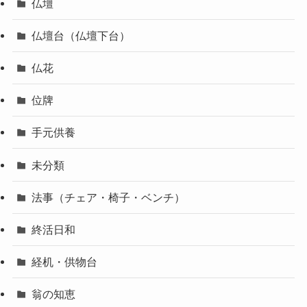
仏壇
仏壇台（仏壇下台）
仏花
位牌
手元供養
未分類
法事（チェア・椅子・ベンチ）
終活日和
経机・供物台
翁の知恵