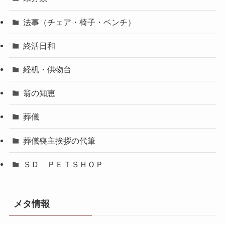
法事（チェア・椅子・ベンチ）
終活日和
経机・供物台
翁の知恵
葬儀
葬儀喪主挨拶の代筆
ＳＤ ＰＥＴＳＨＯＰ
メタ情報