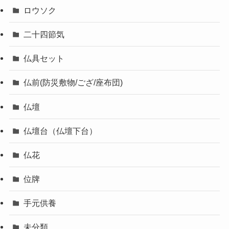
ロウソク
二十四節気
仏具セット
仏前(防災敷物/ござ/座布団)
仏壇
仏壇台（仏壇下台）
仏花
位牌
手元供養
未分類