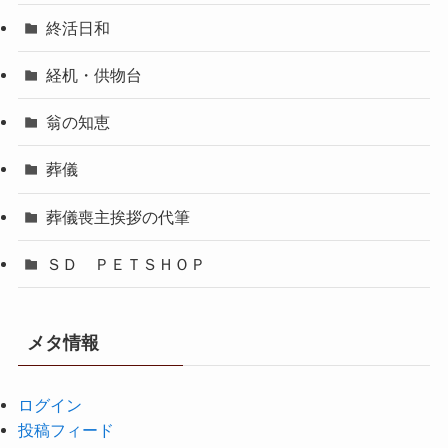
終活日和
経机・供物台
翁の知恵
葬儀
葬儀喪主挨拶の代筆
ＳＤ ＰＥＴＳＨＯＰ
メタ情報
ログイン
投稿フィード