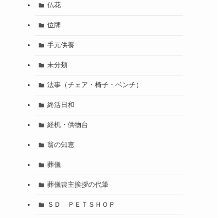
仏花
位牌
手元供養
未分類
法事（チェア・椅子・ベンチ）
終活日和
経机・供物台
翁の知恵
葬儀
葬儀喪主挨拶の代筆
ＳＤ ＰＥＴＳＨＯＰ