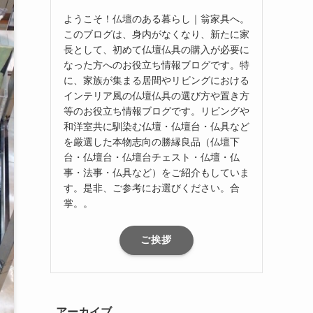
ようこそ！仏壇のある暮らし｜翁家具へ。
このブログは、身内がなくなり、新たに家
長として、初めて仏壇仏具の購入が必要に
なった方へのお役立ち情報ブログです。特
に、家族が集まる居間やリビングにおける
インテリア風の仏壇仏具の選び方や置き方
等のお役立ち情報ブログです。リビングや
和洋室共に馴染む仏壇・仏壇台・仏具など
を厳選した本物志向の勝縁良品（仏壇下
台・仏壇台・仏壇台チェスト・仏壇・仏
事・法事・仏具など）をご紹介もしていま
す。是非、ご参考にお選びください。合
掌。。
ご挨拶
アーカイブ