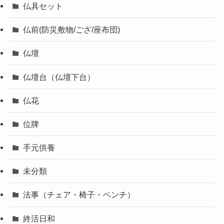
仏具セット
仏前(防災敷物/ござ/座布団)
仏壇
仏壇台（仏壇下台）
仏花
位牌
手元供養
未分類
法事（チェア・椅子・ベンチ）
終活日和